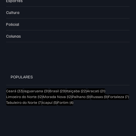
Esportes
Cultura
Policial
Colunas
POPULARES
33 posts
31 posts
29 posts
22 posts
21 posts
Ceará
(33)
Jaguaruana
(31)
Brasil
(29)
Itaiçaba
(22)
Aracati
(21)
12 posts
12 posts
9 posts
9 posts
7 po
Limoeiro do Norte
(12)
Morada Nova
(12)
Palhano
(9)
Russas
(9)
Fortaleza
(7)
7 posts
5 posts
4 posts
Tabuleiro do Norte
(7)
Icapuí
(5)
Fortim
(4)