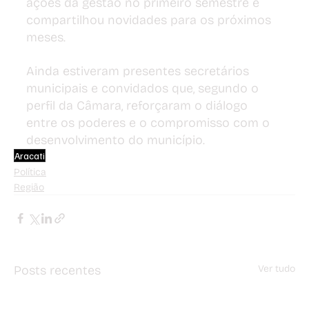
ações da gestão no primeiro semestre e 
compartilhou novidades para os próximos 
meses.
Ainda estiveram presentes secretários 
municipais e convidados que, segundo o 
perfil da Câmara, reforçaram o diálogo 
entre os poderes e o compromisso com o 
desenvolvimento do município.
Aracati
Política
Região
Posts recentes
Ver tudo