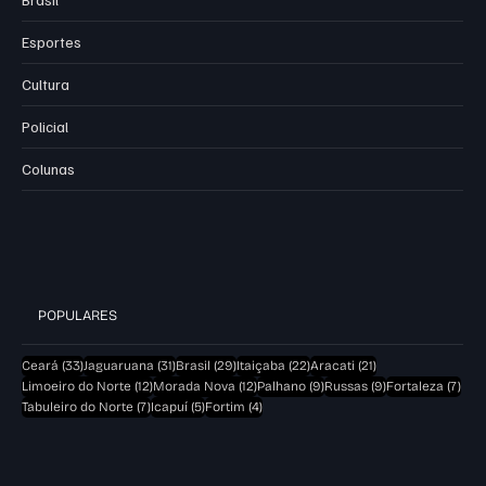
Esportes
Cultura
Policial
Colunas
POPULARES
33 posts
31 posts
29 posts
22 posts
21 posts
Ceará
(33)
Jaguaruana
(31)
Brasil
(29)
Itaiçaba
(22)
Aracati
(21)
12 posts
12 posts
9 posts
9 posts
7 po
Limoeiro do Norte
(12)
Morada Nova
(12)
Palhano
(9)
Russas
(9)
Fortaleza
(7)
7 posts
5 posts
4 posts
Tabuleiro do Norte
(7)
Icapuí
(5)
Fortim
(4)